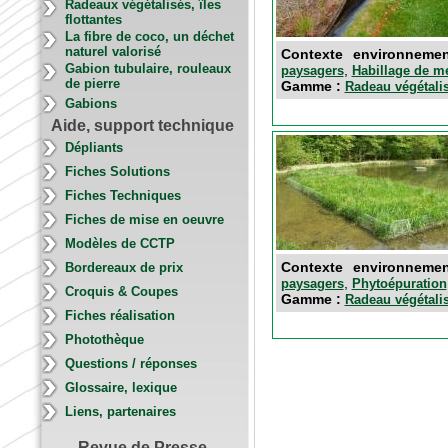
Radeaux végétalisés, îles
flottantes
La fibre de coco, un déchet
naturel valorisé
Contexte environnem
Gabion tubulaire, rouleaux
,
paysagers
Habillage de m
de pierre
Gamme :
Radeau végétalisé
Gabions
Aide, support technique
Dépliants
Fiches Solutions
Fiches Techniques
Fiches de mise en oeuvre
Modèles de CCTP
Contexte environnem
Bordereaux de prix
,
paysagers
Phytoépuration
Croquis & Coupes
Gamme :
Radeau végétalisé
Fiches réalisation
Photothèque
Questions / réponses
Glossaire, lexique
Liens, partenaires
Revue de Presse