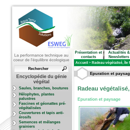
Présentation et
Actualités &
La performance technique au
contacts
Newsletters
coeur de l'équilibre écologique
Accueil
>
Radeau végétalisé, île f
Epuration et paysa
Encyclopédie du génie
végétal
Radeau végétalisé, 
Saules, branches, boutures
Hélophytes, plantes
palustres
Epuration et paysage
Fascines et géonattes pré-
végétalisées
Couvertures et tapis anti-
érosifs
Semences et mélanges
grainiers